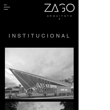
A R Q U I T E T O
S
INSTITUCIONAL