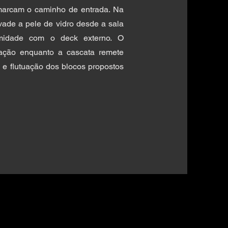
emarcam o caminho de entrada. Na
nvade a pele de vidro desde a sala
imidade com o deck externo. O
cação enquanto a cascata remete
 e flutuação dos blocos propostos