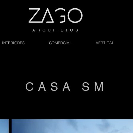
A R Q U I T E T O S
INTERIORES
COMERCIAL
VERTICAL
CASA SM