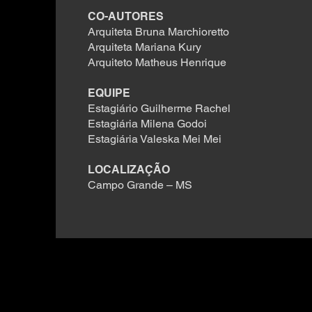
CO-AUTORES
Arquiteta Bruna Marchioretto
Arquiteta Mariana Kury
Arquiteto Matheus Henrique
EQUIPE
Estagiário Guilherme Rachel
Estagiária Milena Godoi
Estagiária Valeska Mei Mei
LOCALIZAÇÃO
Campo Grande – MS