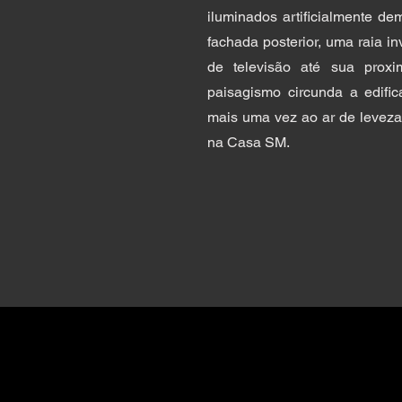
iluminados artificialmente d
fachada posterior, uma raia i
de televisão até sua prox
paisagismo circunda a edifi
mais uma vez ao ar de leveza
na Casa SM.