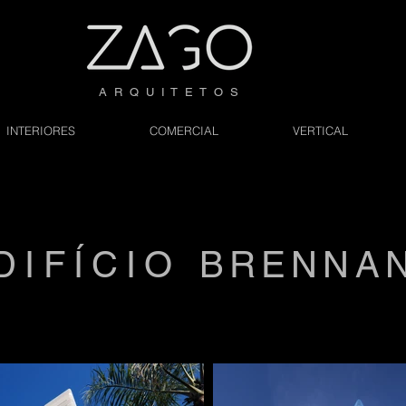
A R Q U I T E T O S
INTERIORES
COMERCIAL
VERTICAL
DIFÍCIO
BRENNA